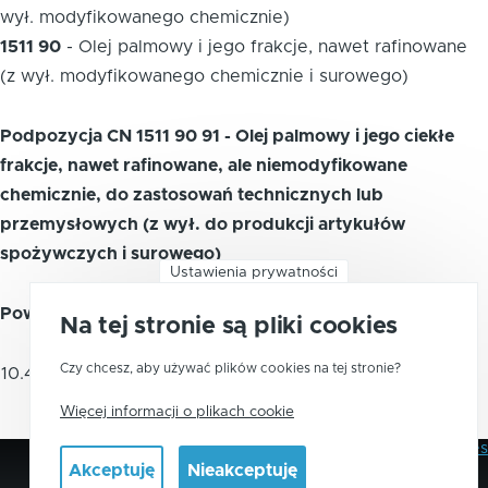
wył. modyfikowanego chemicznie)
1511 90
-
Olej palmowy i jego frakcje, nawet rafinowane
(z wył. modyfikowanego chemicznie i surowego)
Podpozycja CN 1511 90 91 - Olej palmowy i jego ciekłe
frakcje, nawet rafinowane, ale niemodyfikowane
chemicznie, do zastosowań technicznych lub
przemysłowych (z wył. do produkcji artykułów
spożywczych i surowego)
Ustawienia prywatności
Powiązane kody PKWiU 2015
Na tej stronie są pliki cookies
Olej palmowy i jego frakcje,
Czy chcesz, aby używać plików cookies na tej stronie?
10.41.57.0
rafinowane, ale niemodyfikowane
chemicznie
Więcej informacji o plikach cookie
Polityka Prywatności
Pliki Cookies
Stopka
Akceptuję
Nieakceptuję