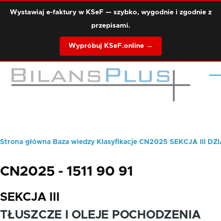
Przejdź do treści
Wystawiaj e-faktury w KSeF — szybko, wygodnie i zgodnie z
przepisami.
Wypróbuj KSeF.online →
Me
Strona główna
Baza wiedzy
Klasyfikacje
CN2025
SEKCJA III
DZI
Ścieżka
nawigacyjna
CN2025 - 1511 90 91
SEKCJA III
TŁUSZCZE I OLEJE POCHODZENIA