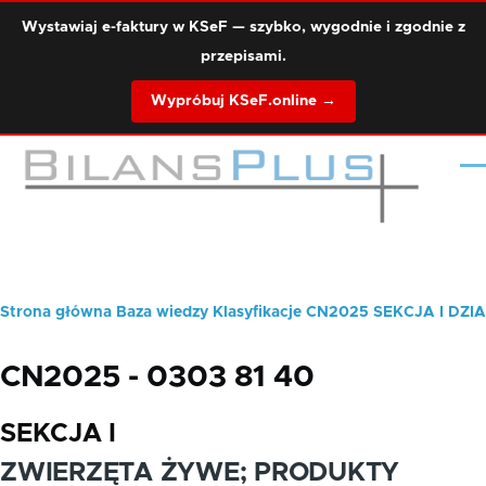
Przejdź do treści
Wystawiaj e-faktury w KSeF — szybko, wygodnie i zgodnie z
przepisami.
Wypróbuj KSeF.online →
Me
Strona główna
Baza wiedzy
Klasyfikacje
CN2025
SEKCJA I
DZIA
Ścieżka
nawigacyjna
CN2025 - 0303 81 40
SEKCJA I
ZWIERZĘTA ŻYWE; PRODUKTY