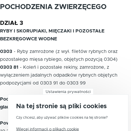
POCHODZENIA ZWIERZĘCEGO
DZIAŁ 3
RYBY I SKORUPIAKI, MIĘCZAKI I POZOSTAŁE
BEZKRĘGOWCE WODNE
0303
-
Ryby zamrożone (z wył. filetów rybnych oraz
pozostałego mięsa rybiego, objętych pozycją 0304)
0303 81
-
Koleń i pozostałe rekiny, zamrożone, z
wyłączeniem jadalnych odpadków rybnych objętych
podpozycjami od 0303 91 do 0303 99
Ustawienia prywatności
Podpozycja CN 0303 81 40 - Żarłacz błękitny (Prionace
Na tej stronie są pliki cookies
glauca), zamrożony
Czy chcesz, aby używać plików cookies na tej stronie?
Powiązane kody PKWiU 2015
Więcej informacji o plikach cookie