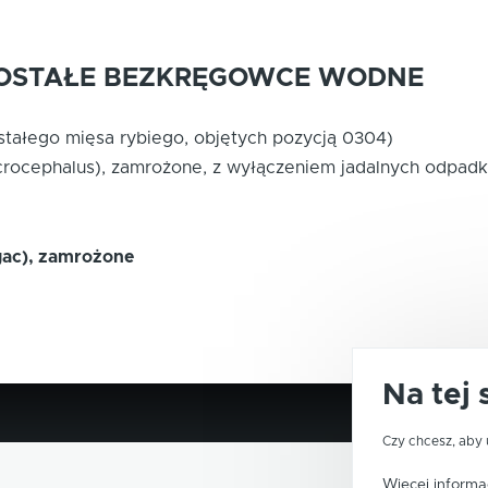
POZOSTAŁE BEZKRĘGOWCE WODNE
stałego mięsa rybiego, objętych pozycją 0304)
rocephalus), zamrożone, z wyłączeniem jadalnych odpad
gac), zamrożone
Na tej 
Czy chcesz, aby 
Więcej informac