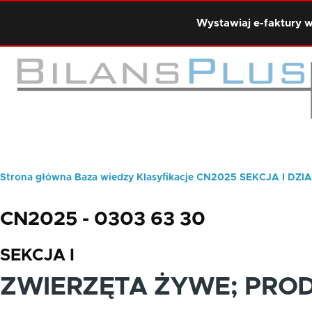
Przejdź do treści
Wystawiaj e-faktury w
Strona główna
Baza wiedzy
Klasyfikacje
CN2025
SEKCJA I
DZIA
Ścieżka
nawigacyjna
CN2025 - 0303 63 30
SEKCJA I
ZWIERZĘTA ŻYWE; PRO