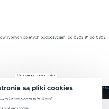
ków rybnych objętych podpozycjami od 0303 91 do 0303
Ustawienia prywatności
stronie są pliki cookies
Polityka Prywatności
Pliki Cookies
Stopka
używać plików cookies na tej stronie?
ji o plikach cookie