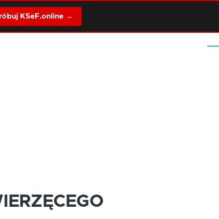
óbuj KSeF.online →
Me
WIERZĘCEGO