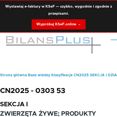
Przejdź do treści
Wystawiaj e-faktury w KSeF — szybko, wygodnie i zgodnie z
przepisami.
Wypróbuj KSeF.online →
Me
Strona główna
Baza wiedzy
Klasyfikacje
CN2025
SEKCJA I
DZIA
Ścieżka
nawigacyjna
CN2025 - 0303 53
SEKCJA I
ZWIERZĘTA ŻYWE; PRODUKTY