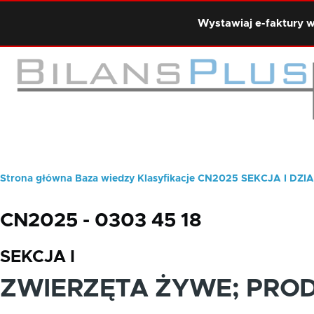
Przejdź do treści
Wystawiaj e-faktury w
Strona główna
Baza wiedzy
Klasyfikacje
CN2025
SEKCJA I
DZIA
Ścieżka
nawigacyjna
CN2025 - 0303 45 18
SEKCJA I
ZWIERZĘTA ŻYWE; PRO