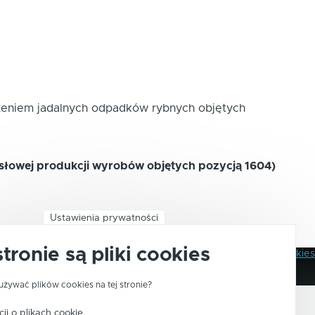
ączeniem jadalnych odpadków rybnych objętych
słowej produkcji wyrobów objętych pozycją 1604)
Ustawienia prywatności
stronie są pliki cookies
Polityka Prywatności
Pliki Cookies
Stopka
używać plików cookies na tej stronie?
ji o plikach cookie