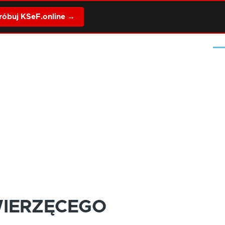
óbuj KSeF.online →
Me
WIERZĘCEGO