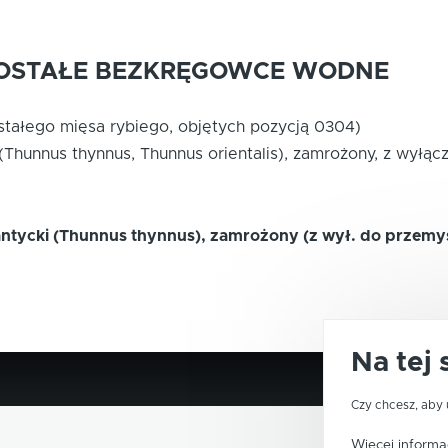
POZOSTAŁE BEZKRĘGOWCE WODNE
stałego mięsa rybiego, objętych pozycją 0304)
y (Thunnus thynnus, Thunnus orientalis), zamrożony, z wył
antycki (Thunnus thynnus), zamrożony (z wył. do przemy
Na tej 
Czy chcesz, aby 
Więcej informac