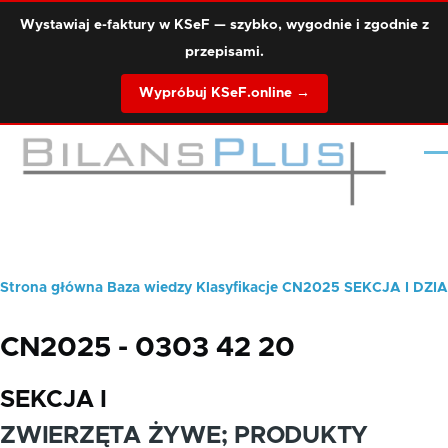
Przejdź do treści
Wystawiaj e-faktury w KSeF — szybko, wygodnie i zgodnie z
przepisami.
Wypróbuj KSeF.online →
Me
Strona główna
Baza wiedzy
Klasyfikacje
CN2025
SEKCJA I
DZIA
Ścieżka
nawigacyjna
CN2025 - 0303 42 20
SEKCJA I
ZWIERZĘTA ŻYWE; PRODUKTY