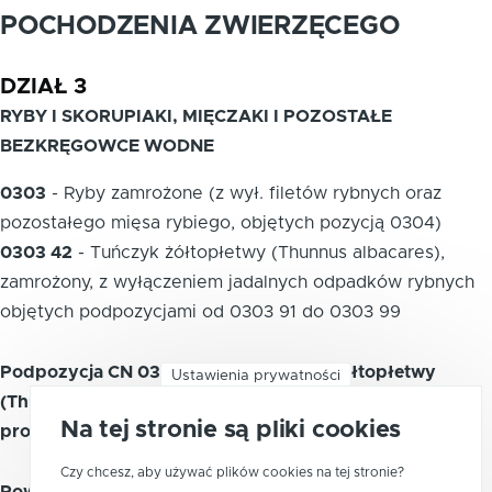
POCHODZENIA ZWIERZĘCEGO
DZIAŁ 3
RYBY I SKORUPIAKI, MIĘCZAKI I POZOSTAŁE
BEZKRĘGOWCE WODNE
0303
-
Ryby zamrożone (z wył. filetów rybnych oraz
pozostałego mięsa rybiego, objętych pozycją 0304)
0303 42
-
Tuńczyk żółtopłetwy (Thunnus albacares),
zamrożony, z wyłączeniem jadalnych odpadków rybnych
objętych podpozycjami od 0303 91 do 0303 99
Podpozycja CN 0303 42 20 - Tuńczyk żółtopłetwy
Ustawienia prywatności
(Thunnus albacares), zamrożony, do przemysłowej
Na tej stronie są pliki cookies
produkcji wyrobów objętych pozycją 1604
Czy chcesz, aby używać plików cookies na tej stronie?
Powiązane kody PKWiU 2015