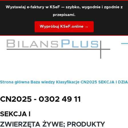
Przejdź do treści
Wystawiaj e-faktury w KSeF — szybko, wygodnie i zgodnie z
przepisami.
Wypróbuj KSeF.online →
Me
Strona główna
Baza wiedzy
Klasyfikacje
CN2025
SEKCJA I
DZIA
Ścieżka
nawigacyjna
CN2025 - 0302 49 11
SEKCJA I
ZWIERZĘTA ŻYWE; PRODUKTY