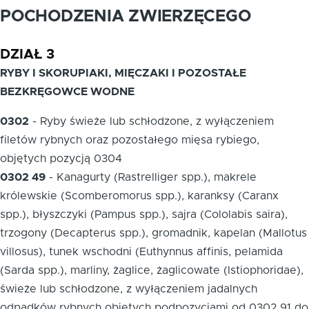
POCHODZENIA ZWIERZĘCEGO
DZIAŁ 3
RYBY I SKORUPIAKI, MIĘCZAKI I POZOSTAŁE
BEZKRĘGOWCE WODNE
0302
-
Ryby świeże lub schłodzone, z wyłączeniem
filetów rybnych oraz pozostałego mięsa rybiego,
objętych pozycją 0304
0302 49
-
Kanagurty (Rastrelliger spp.), makrele
królewskie (Scomberomorus spp.), karanksy (Caranx
spp.), błyszczyki (Pampus spp.), sajra (Cololabis saira),
trzogony (Decapterus spp.), gromadnik, kapelan (Mallotus
villosus), tunek wschodni (Euthynnus affinis, pelamida
(Sarda spp.), marliny, żaglice, żaglicowate (Istiophoridae),
świeże lub schłodzone, z wyłączeniem jadalnych
odpadków rybnych objętych podpozycjami od 0302 91 do