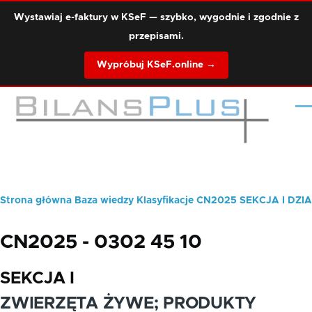
Przejdź do treści
Wystawiaj e-faktury w KSeF — szybko, wygodnie i zgodnie z
przepisami.
Wypróbuj KSeF.online →
Me
Strona główna
Baza wiedzy
Klasyfikacje
CN2025
SEKCJA I
DZIA
Ścieżka
nawigacyjna
CN2025 - 0302 45 10
SEKCJA I
ZWIERZĘTA ŻYWE; PRODUKTY