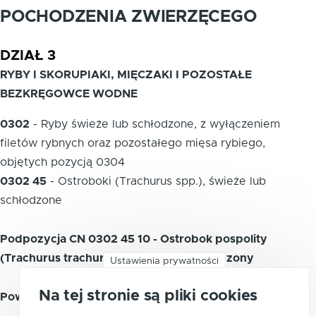
POCHODZENIA ZWIERZĘCEGO
DZIAŁ 3
RYBY I SKORUPIAKI, MIĘCZAKI I POZOSTAŁE
BEZKRĘGOWCE WODNE
0302
-
Ryby świeże lub schłodzone, z wyłączeniem
filetów rybnych oraz pozostałego mięsa rybiego,
objętych pozycją 0304
0302 45
-
Ostroboki (Trachurus spp.), świeże lub
schłodzone
Podpozycja CN 0302 45 10 - Ostrobok pospolity
(Trachurus trachurus), świeży lub schłodzony
Ustawienia prywatności
Na tej stronie są pliki cookies
Powiązane kody PKWiU 2015