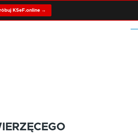
óbuj KSeF.online →
Me
WIERZĘCEGO