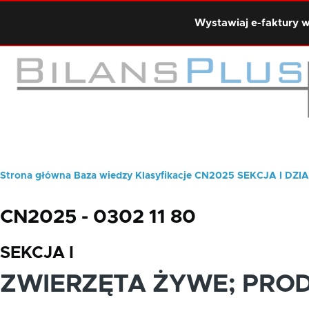
Przejdź do treści
Wystawiaj e-faktury w
Strona główna
Baza wiedzy
Klasyfikacje
CN2025
SEKCJA I
DZIA
Ścieżka
nawigacyjna
CN2025 - 0302 11 80
SEKCJA I
ZWIERZĘTA ŻYWE; PRO