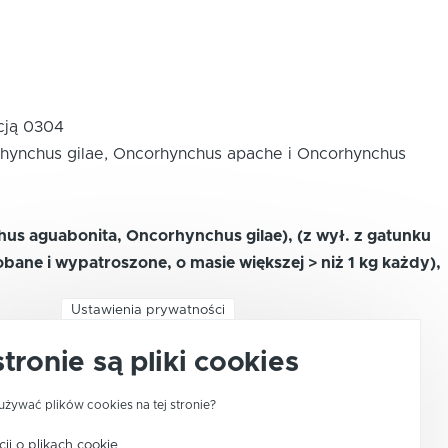
cją 0304
orhynchus gilae, Oncorhynchus apache i Oncorhynchus
hus aguabonita, Oncorhynchus gilae), (z wył. z gatunku
bane i wypatroszone, o masie większej > niż 1 kg każdy),
Ustawienia prywatności
stronie są pliki cookies
i nasiona stosowane w hodowli organizmów wodnych
asiona stosowane w hodowli organizmów wodnych
używać plików cookies na tej stronie?
ji o plikach cookie