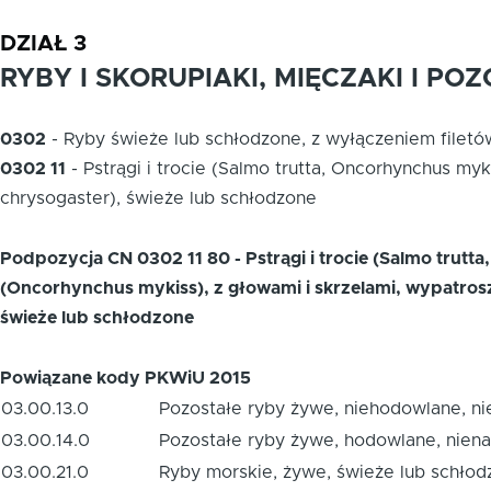
DZIAŁ 3
RYBY I SKORUPIAKI, MIĘCZAKI I 
0302
-
Ryby świeże lub schłodzone, z wyłączeniem filet
0302 11
-
Pstrągi i trocie (Salmo trutta, Oncorhynchus m
chrysogaster), świeże lub schłodzone
Podpozycja CN 0302 11 80 - Pstrągi i trocie (Salmo trut
(Oncorhynchus mykiss), z głowami i skrzelami, wypatrosz
świeże lub schłodzone
Powiązane kody PKWiU 2015
03.00.13.0
Pozostałe ryby żywe, niehodowlane, ni
03.00.14.0
Pozostałe ryby żywe, hodowlane, niena
03.00.21.0
Ryby morskie, żywe, świeże lub schłod