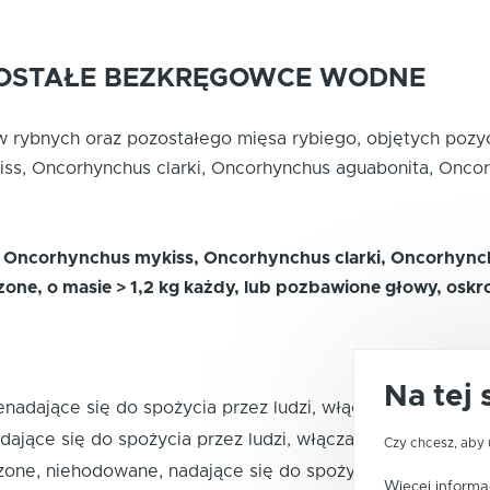
POZOSTAŁE BEZKRĘGOWCE WODNE
ów rybnych oraz pozostałego mięsa rybiego, objętych pozy
ykiss, Oncorhynchus clarki, Oncorhynchus aguabonita, Onc
ta, Oncorhynchus mykiss, Oncorhynchus clarki, Oncorhync
one, o masie > 1,2 kg każdy, lub pozbawione głowy, oskro
Na tej 
enadające się do spożycia przez ludzi, włączając pasze 
dające się do spożycia przez ludzi, włączając pasze i n
Czy chcesz, aby 
zone, niehodowane, nadające się do spożycia przez ludzi
Więcej informac