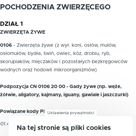
POCHODZENIA ZWIERZĘCEGO
DZIAŁ 1
ZWIERZĘTA ŻYWE
0106
-
Zwierzęta żywe (z wył. koni, osłów, mułów,
osłomułów, bydła, świń, owiec, kóz, drobiu, ryb,
skorupiaków, mięczaków i pozostałych bezkręgowców
wodnych oraz hodowli mikroorganizmów)
Podpozycja CN 0106 20 00 - Gady żywe (np. węże,
żółwie, aligatory, kajmany, iguany, gawiale i jaszczurki)
Powiązane kody PKWiU 2015
Ustawienia prywatności
Gady żywe, hodowlane, włączając
01.49.13.0
Na tej stronie są pliki cookies
węże i żółwie