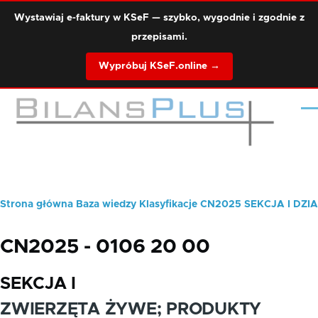
Przejdź do treści
Wystawiaj e-faktury w KSeF — szybko, wygodnie i zgodnie z
przepisami.
Wypróbuj KSeF.online →
Me
Strona główna
Baza wiedzy
Klasyfikacje
CN2025
SEKCJA I
DZIA
Ścieżka
nawigacyjna
CN2025 - 0106 20 00
SEKCJA I
ZWIERZĘTA ŻYWE; PRODUKTY