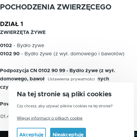
POCHODZENIA ZWIERZĘCEGO
DZIAŁ 1
ZWIERZĘTA ŻYWE
0102
-
Bydło żywe
0102 90
-
Bydło żywe (z wył. domowego i bawołów)
Podpozycja CN 0102 90 99 - Bydło żywe (z wył.
domowego, bawołów i zwierząt hodowlanych
Ustawienia prywatności
czystorasowych)
Na tej stronie są pliki cookies
Powiązane kody PKWiU 2015
Czy chcesz, aby używać plików cookies na tej stronie?
Pozostałe żywe bydło i bawoły, z
01.42.11.0
Więcej informacji o plikach cookie
wyłączeniem cieląt
Polityka Prywatności
Pliki Cookies
Akceptuję
Nieakceptuję