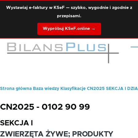
Przejdź do treści
Wystawiaj e-faktury w KSeF — szybko, wygodnie i zgodnie z
przepisami.
Wypróbuj KSeF.online →
Me
Strona główna
Baza wiedzy
Klasyfikacje
CN2025
SEKCJA I
DZIA
Ścieżka
nawigacyjna
CN2025 - 0102 90 99
SEKCJA I
ZWIERZĘTA ŻYWE; PRODUKTY