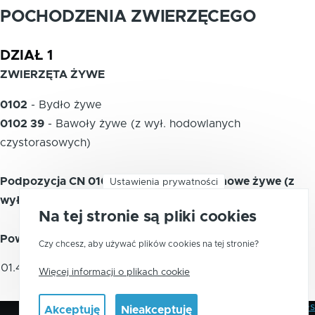
POCHODZENIA ZWIERZĘCEGO
DZIAŁ 1
ZWIERZĘTA ŻYWE
0102
-
Bydło żywe
0102 39
-
Bawoły żywe (z wył. hodowlanych
czystorasowych)
Podpozycja CN 0102 39 10 - Bawoły domowe żywe (z
Ustawienia prywatności
wył. hodowlanych czystorasowych)
Na tej stronie są pliki cookies
Powiązane kody PKWiU 2015
Czy chcesz, aby używać plików cookies na tej stronie?
Pozostałe żywe bydło i bawoły, z
01.42.11.0
Więcej informacji o plikach cookie
wyłączeniem cieląt
Polityka Prywatności
Pliki Cookies
Akceptuję
Nieakceptuję