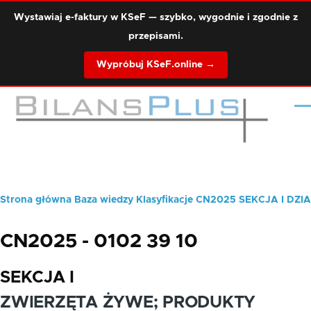
Przejdź do treści
Wystawiaj e-faktury w KSeF — szybko, wygodnie i zgodnie z
przepisami.
Wypróbuj KSeF.online →
Me
Strona główna
Baza wiedzy
Klasyfikacje
CN2025
SEKCJA I
DZIA
Ścieżka
nawigacyjna
CN2025 - 0102 39 10
SEKCJA I
ZWIERZĘTA ŻYWE; PRODUKTY